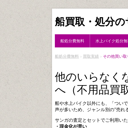
船買取・処分の
船処分費無料
水上バイク処分無
船処分費無料
買取実績
その他買い取
他のいらなく
へ（不用品買
船や水上バイク以外にも、「ついで
声が多いため、ジャンル別の"売れ
サンガの査定とセットでご利用いた
・現金化が早い