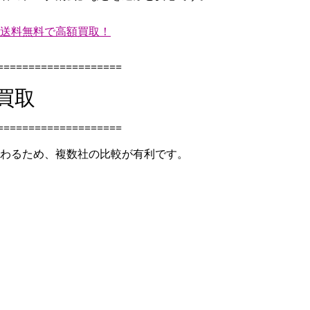
送料無料で高額買取！
=====================
買取
====================
わるため、複数社の比較が有利です。