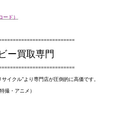
レコード）
===========================
ホビー買取専門
===========================
リサイクル"より専門店が圧倒的に高価です。
特撮・アニメ）