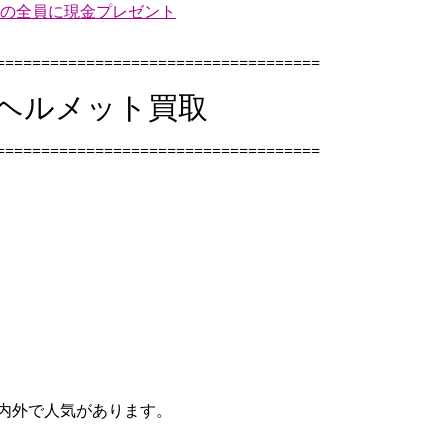
の全員に現金プレゼント
====================================
・ヘルメット買取
====================================
、国内外で人気があります。