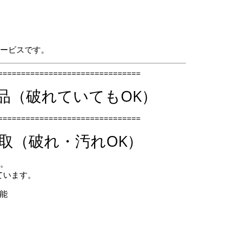
ービスです。
===============================
ド品（破れていてもOK）
===============================
取（破れ・汚れOK）
。
ています。
能