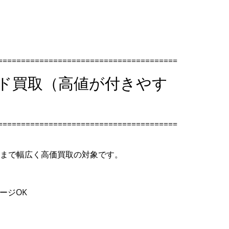
=======================================
ード買取（高値が付きやす
=======================================
まで幅広く高価買取の対象です。
ージOK