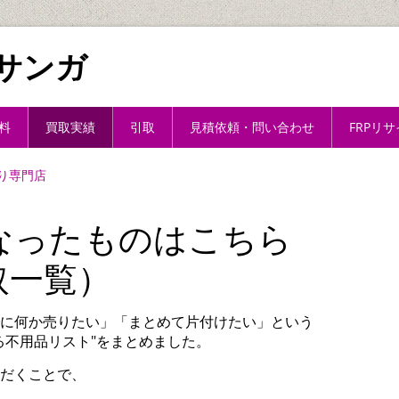
サンガ
料
買取実績
引取
見積依頼・問い合わせ
FRPリ
り専門店
なったものはこちら
取一覧）
に何か売りたい」「まとめて片付けたい」という
る不用品リスト"をまとめました。
だくことで、