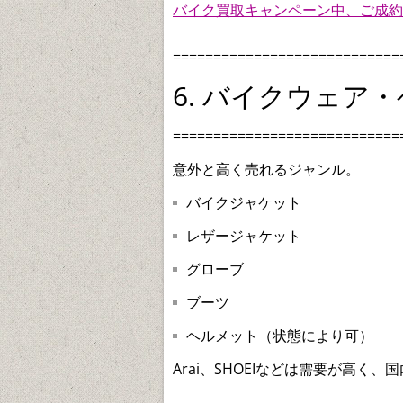
バイク買取キャンペーン中、ご成約
============================
6. バイクウェア
============================
意外と高く売れるジャンル。
バイクジャケット
レザージャケット
グローブ
ブーツ
ヘルメット（状態により可）
Arai、SHOEIなどは需要が高く