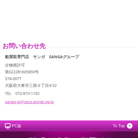
お問い合わせ先
船買取専門店 サンガ SANGAグループ
古物商許可
第622281605859号
574-0077
大阪府大東市三箇６丁目4-52
TEL 072-873-1192
sanga-jp
@zeus.eo
net.ne.j
p
PC版
To Top