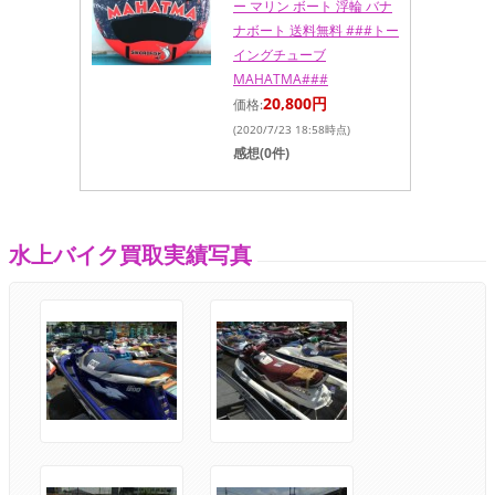
ー マリン ボート 浮輪 バナ
ナボート 送料無料 ###トー
イングチューブ
MAHATMA###
20,800円
価格:
(2020/7/23 18:58時点)
感想(0件)
水上バイク買取実績写真