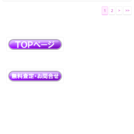
1
2
>
>>