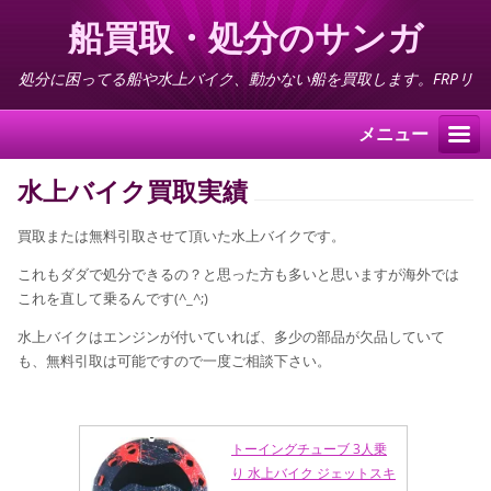
船買取・処分のサンガ
処分に困ってる船や水上バイク、動かない船を買取します。FRPリ
サイクル料不要
メニュー
水上バイク買取実績
買取または無料引取させて頂いた水上バイクです。
これもダダで処分できるの？と思った方も多いと思いますが海外では
これを直して乗るんです(^_^;)
水上バイクはエンジンが付いていれば、多少の部品が欠品していて
も、無料引取は可能ですので一度ご相談下さい。
トーイングチューブ 3人乗
り 水上バイク ジェットスキ