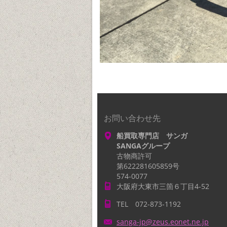
お問い合わせ先
船買取専門店 サンガ
SANGAグループ
古物商許可
第622281605859号
574-0077
大阪府大東市三箇６丁目4-52
TEL 072-873-1192
sanga-jp
@zeus.eo
net.ne.j
p