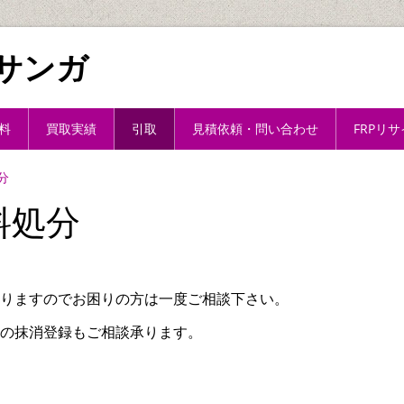
サンガ
料
買取実績
引取
見積依頼・問い合わせ
FRPリ
分
料処分
りますのでお困りの方は一度ご相談下さい。
の抹消登録もご相談承ります。