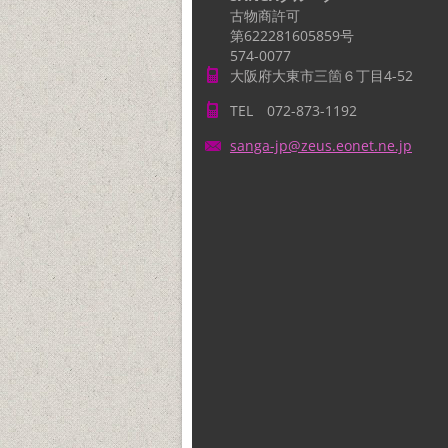
古物商許可
第622281605859号
574-0077
大阪府大東市三箇６丁目4-52
TEL 072-873-1192
sanga-jp
@zeus.eo
net.ne.j
p