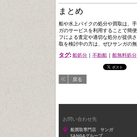
まとめ
船や水上バイクの処分や買取は、手
ガのサービスを利用することで簡便
フによる査定や適切な処分が提供さ
取を検討中の方は、ぜひサンガの無
タグ
:
船処分
|
不動船
|
船無料処分
戻る
お問い合わせ先
船買取専門店 サンガ
SANGAグループ